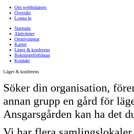
Om webbplatsen
Översikt
Logga in
Startsida
Aktiviteter
Omgivningar
Kartor
Läger & konferens
Bokningsförfrågan
Kontakt
Läger & konferens
Söker din organisation, före
annan grupp en gård för läge
Ansgarsgården kan ha det d
Vi har flera samlingslokaler