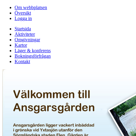
Om webbplatsen
Översikt
Logga in
Startsida
Aktiviteter
Omgivningar
Kartor
Läger & konferens
Bokningsförfrågan
Kontakt