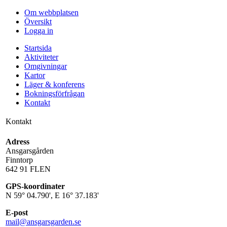
Om webbplatsen
Översikt
Logga in
Startsida
Aktiviteter
Omgivningar
Kartor
Läger & konferens
Bokningsförfrågan
Kontakt
Kontakt
Adress
Ansgarsgården
Finntorp
642 91 FLEN
GPS-koordinater
N 59° 04.790', E 16° 37.183'
E-post
mail@ansgarsgarden.se